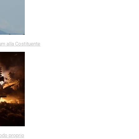
dum alla Costituente
modo proprio