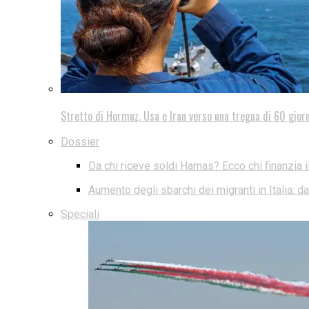
Stretto di Hormuz, Usa e Iran verso una tregua di 60 giorn
Dossier
Da chi riceve soldi Hamas? Ecco chi finanzia i
Aumento degli sbarchi dei migranti in Italia: 
Speciali