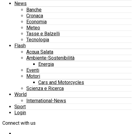
News
Banche
Cronaca
Economia
Meteo
Tasse e Balzelli
Tecnologia
Flash
Acqua Salata
Ambiente-Sostenibilità
Energia
Eventi
Motori
Cars and Motorcycles
Scienza e Ricerca
World
International-News
Sport
Login
Connect with us