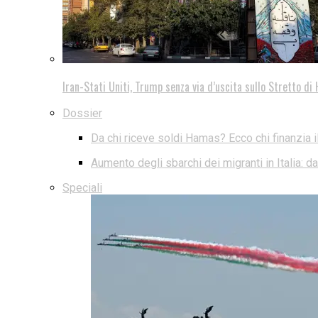
Iran-Stati Uniti, Trump senza via d’uscita sullo Stretto d
Dossier
Da chi riceve soldi Hamas? Ecco chi finanzia i
Aumento degli sbarchi dei migranti in Italia: 
Speciali