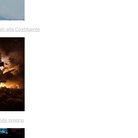
dum alla Costituente
modo proprio