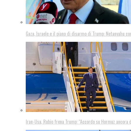
Gaza, Israele e il piano di disarmo di Trump: Netanyahu co
Iran-Usa, Rubio frena Trump: “Accordo su Hormuz ancora d