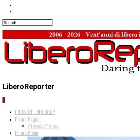
LiberoReporter
0
I NOSTRI LIBRI SHOP
Prima Pagina
Privacy Policy
Primo Piano