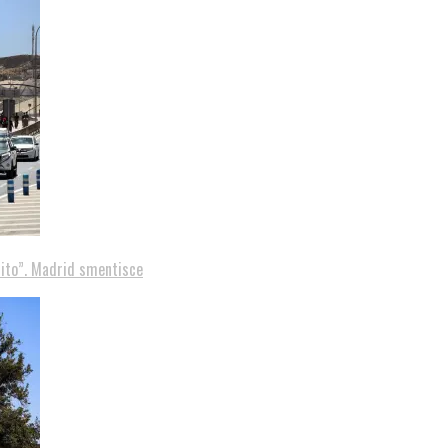
tito”. Madrid smentisce