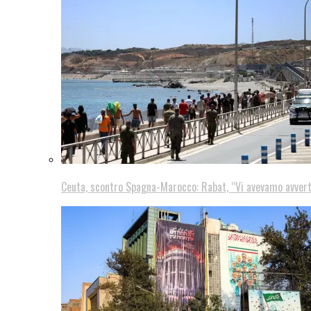
Ceuta, scontro Spagna-Marocco: Rabat, “Vi avevamo avver